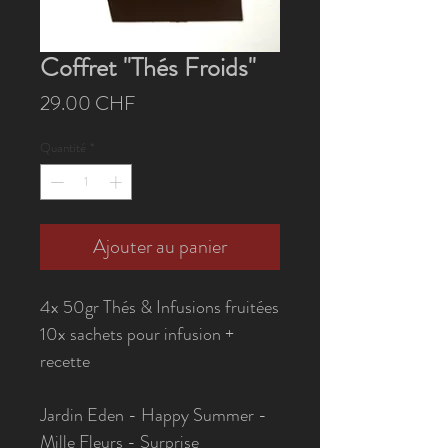
Coffret "Thés Froids"
Prix
29.00 CHF
Quantité
*
Ajouter au panier
4x 50gr Thés & Infusions fruitées
10x sachets pour infusion +
recette
Jardin Eden - Happy Summer -
Mille Fleurs - Surprise