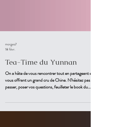
morges7
18 févr.
Tea-Time du Yunnan
On a hâte de vous rencontrer tout en partageant et
vous offrant un grand cru de Chine. N'hésitez pas à
passer, poser vos questions, feuilleter le book du
voyage, on se réjouit de partager avec vous notre
enthousiasme pour ce magnifique voyage, rare et
unique, sur la route du thé!A tout bientôt à la Boîte à