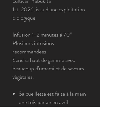
cultivar "Yabukita"
1st 2026, issu d'une exploitation
biologique
Infusion 1-2 minutes à 70°
Plusieurs infusions
recommandées
Sencha haut de gamme avec
beaucoup d'umami et de saveurs
végétales.
Sa cueillette est faite à la main
une fois par an en avril.
Thé d'exception
Un thé vert est un thé dont
l'oxydation naturelle est
rapidement stoppée après la