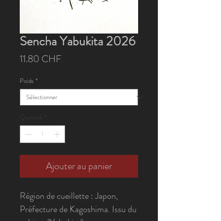
Sencha Yabukita 2026
Prix
11.80 CHF
Poids
*
Quantité
*
Ajouter au panier
Région de cueillette : Japon,
Préfecture de Kagoshima. Issu du