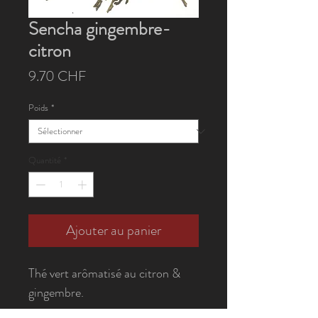
Sencha gingembre-
citron
Prix
9.70 CHF
Poids
*
Quantité
*
Ajouter au panier
Thé vert arômatisé au citron &
gingembre.