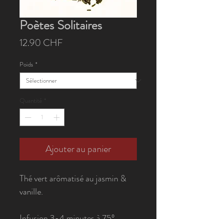
Poètes Solitaires
Prix
12.90 CHF
Poids
*
Quantité
*
Ajouter au panier
Thé vert arômatisé au jasmin &
vanille.
Infusion 3-4 minutes à 75°