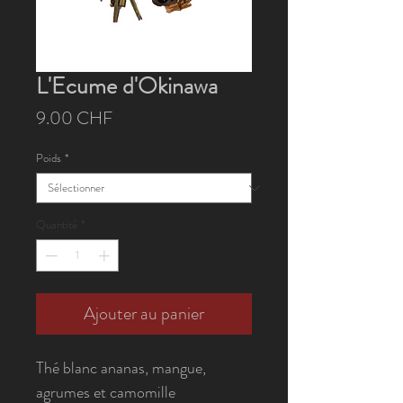
L'Ecume d'Okinawa
Prix
9.00 CHF
Poids
*
Quantité
*
Ajouter au panier
Thé blanc ananas, mangue,
agrumes et camomille