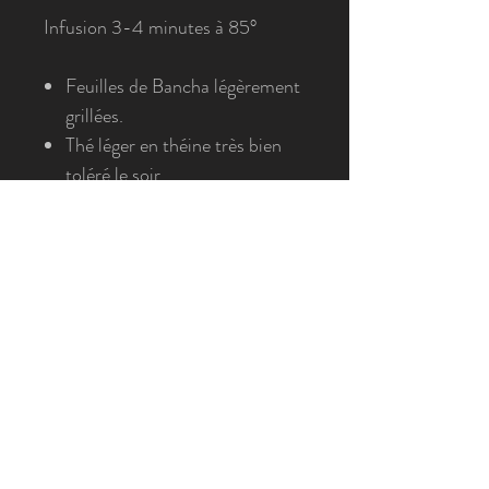
Infusion 3-4 minutes à 85°
Feuilles de Bancha légèrement
grillées.
Thé léger en théine très bien
toléré le soir.
Un thé vert est un thé dont
l'oxydation naturelle est
rapidement stoppée après la
cueillette.
2020 La Boîte à Thé - Tous droits réservés. Toutes les
photos ont été prises dans les boutiques "La Boîte à Thé".
Photographies de Morgane Correvon et La Boîte à Thé -