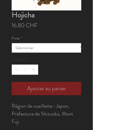
Hojicha
Prix
16.80 CHF
Poids
*
Quantité
*
Ajouter au panier
Région de cueillette : Japon,
Préfecture de Shizuoka, Mont
Fuji