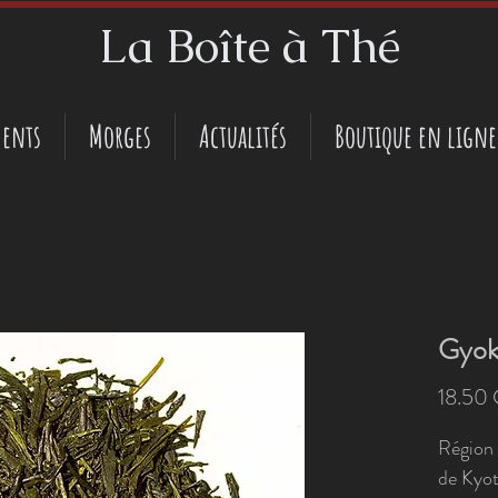
La Boîte à Thé
ents
Morges
Actualités
Boutique en ligne
Gyok
18.50
Région 
de Kyoto