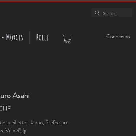
 - Morges
Rolle
Connexion
uro Asahi
Prix
 CHF
de cueillette : Japon, Préfecture
, Ville d'Uji