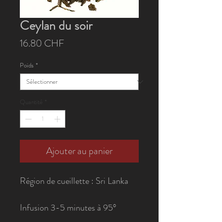
Ceylan du soir
Prix
16.80 CHF
Poids
*
Quantité
*
Ajouter au panier
Région de cueillette : Sri Lanka
Infusion 3-5 minutes à 95°