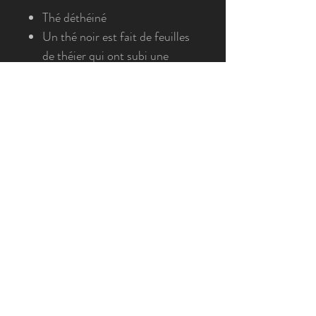
Thé déthéiné
Un thé noir est fait de feuilles
de théier qui ont subi une
oxydation complète. Ces thés
sont nommés thés rouges dans
le monde chinois.
2020 La Boîte à Thé - Tous droits réservés. Toutes les
photos ont été prises dans les boutiques "La Boîte à Thé".
Photographies de Morgane Correvon et La Boîte à Thé -
Tous droits réservés
morges@laboiteathe.ch