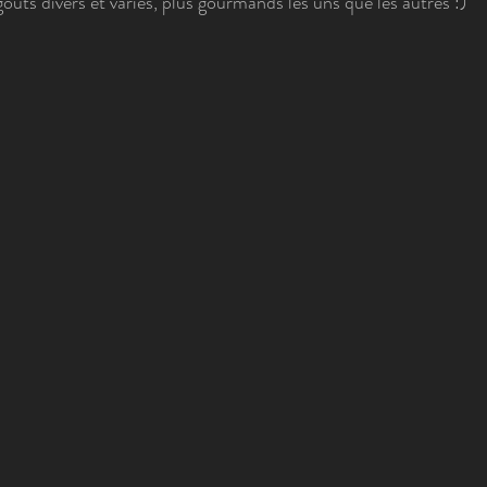
ûts divers et variés, plus gourmands les uns que les autres :) 