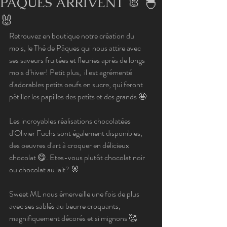
PÂQUES ARRIVENT 🐰 🐣
🐰
Retrouvez en boutique notre création du 
mois, le Thé de Pâques qui nous attire avec 
ses saveurs fruitées et fleuries après de longs 
mois d'hiver! Petit plus,  il est agrémenté 
d'adorables petits oeufs en sucre, qui feront 
pétiller les papilles des petits et des grands 🤩
Les incroyables réalisations chocolatées 
d'Olivier Fuchs sont également disponibles, 
des oeuvres d'art à croquer en délicieux 
chocolat 😋. Etes-vous plutôt chocolat noir 
ou chocolat au lait? 🐰
Sweet ML nous émerveille une fois de plus 
avec ses sablés au beurre croquants, 
magnifiquement décorés et si mignons 🥰