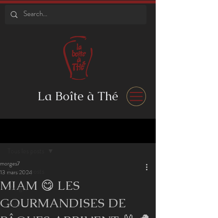
La Boîte à Thé
Post
Tous les posts
morges7
Tous les posts
13 mars 2024
MIAM 😋 LES
Morges
GOURMANDISES DE
Rolle