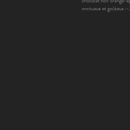
chocolat noir orange-ép
onctueux et goûteux :-)