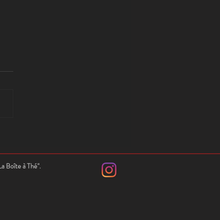
AGE AU COEUR DU
NNAN
La Boîte à Thé".