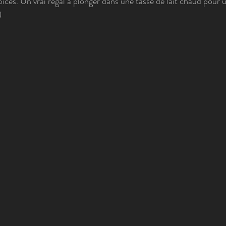
ices. Un vrai régal à plonger dans une tasse de lait chaud pour 
 