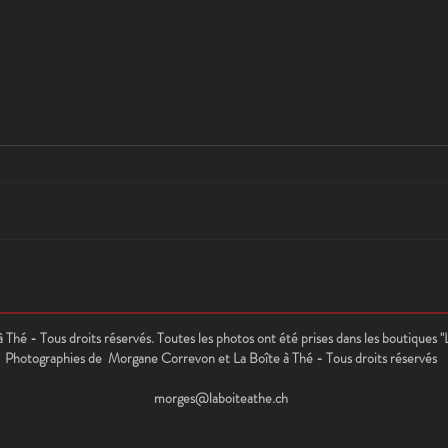
CARTE POSTALE DE
VOY
VOTRE VOYAGE
YU
Thé - Tous droits réservés. Toutes les photos ont été prises dans les boutiques "
Photographies de Morgane Correvon et La Boîte à Thé - Tous droits réservés
morges@laboiteathe.ch