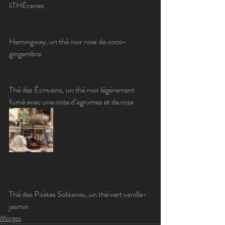
liTHÉraires:
Hemingway, un thé noir noix de coco-
gingembre
Thé des Écrivains, un thé noir légèrement 
fumé avec une note d’agrumes et de rose
Thé des Poètes Solitaires, un thé vert vanille-
jasmin
Morges