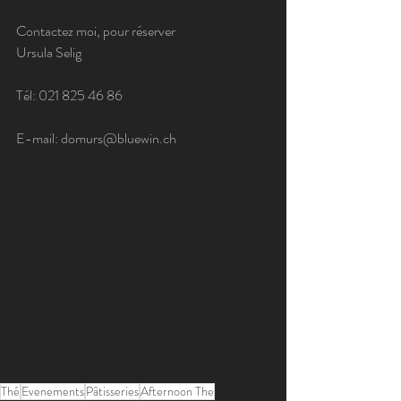
Contactez moi, pour réserver
Ursula Selig
Tél: 021 825 46 86
E-mail: 
domurs@bluewin.ch
Thé
Evenements
Pâtisseries
Afternoon The