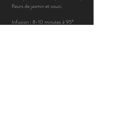
fleurs de jasmin et souci.
Infusion : 8-10 minutes à 95°
contre indiqué aux femmes
enceintes et allaitantes.
2020 La Boîte à Thé - Tous droits réservés. Toutes les
photos ont été prises dans les boutiques "La Boîte à Thé".
Photographies de Morgane Correvon et La Boîte à Thé -
Tous droits réservés
morges@laboiteathe.ch