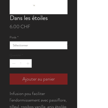
Dans les étoiles
Prix
6.00 CHF
Poids
*
Quantité
*
Ajouter au panier
Infusion pou faciliter
l'endormissement avec passiflore,
tilleul, rooibos vanille, anis étoilée,