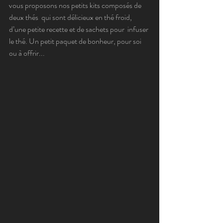
vous proposons nos petits kits composés de 
deux thés  qui sont délicieux en thé froid, 
d’une petite recette et de sachets pour  infuser 
le thé. Un petit paquet de bonheur, pour soi 
ou à offrir...