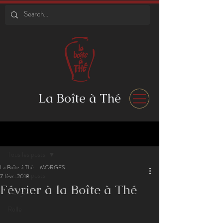
La Boîte à Thé
Post
Tous les posts
La Boîte à Thé - MORGES
Tous les posts
7 févr. 2018
Février à la Boîte à Thé
Morges
Rolle